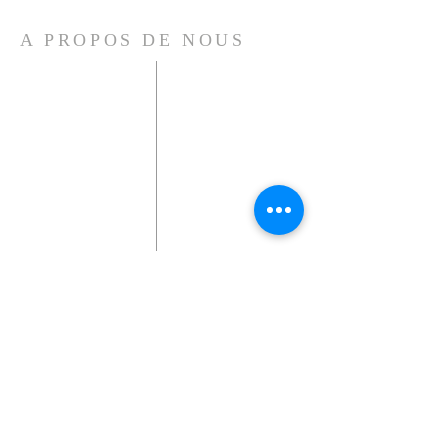
A PROPOS DE NOUS
Tel:
0 652 669 356
13 rue de Londres
94510 La Queue en Brie